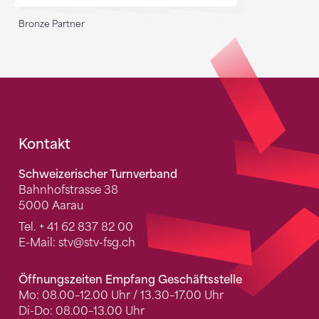
Bronze Partner
Fusszeile
Kontakt
Schweizerischer Turnverband
Bahnhofstrasse 38
5000 Aarau
Tel.
+ 41 62 837 82 00
E-Mail:
stv
@stv-fsg.ch
Öffnungszeiten Empfang Geschäftsstelle
Mo: 08.00–12.00 Uhr / 13.30–17.00 Uhr
Di-Do: 08.00–13.00 Uhr