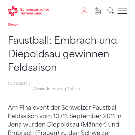
News
Zum Inhalt springen
Zur Sitemap navigieren
Zum Navigieren dieser Seite wird JavaScript benötigt. A
Faustball: Embrach und
Diepoldsau gewinnen
Feldsaison
13.09.2011
Alexandra Herzog-Vetsch
Am Finalevent der Schweizer Faustball-
Feldsaison vom 10./11. September 2011 in
Jona wurden Diepoldsau (Männer) und
Embrach (Frauen) zu den Schweizer