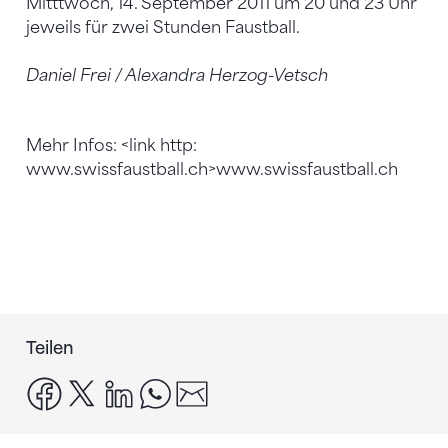
Mitttwoch, 14. September 2011 um 20 und 23 Uhr
jeweils für zwei Stunden Faustball.
Daniel Frei / Alexandra Herzog-Vetsch
Mehr Infos: <link http:
www.swissfaustball.ch>www.swissfaustball.ch
Teilen
facebook
x
linkedin
whatsapp
email