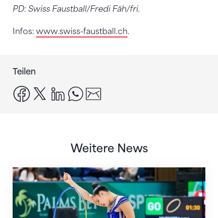
PD: Swiss Faustball/Fredi Fäh/fri.
Infos:
www.swiss-faustball.ch
.
Teilen
facebook
x
linkedin
whatsapp
email
Weitere News
Nächster Halt: Weltmeisterschaft