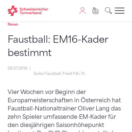
News
Zum Inhalt springen
Zur Sitemap navigieren
Zum Navigieren dieser Seite wird JavaScript benötigt. A
Faustball: EM16-Kader
bestimmt
26.07.2016
Swiss Faustball, Fredi Fäh, fri.
Vier Wochen vor Beginn der
Europameisterschaften in Österreich hat
Faustball-Nationaltrainer Oliver Lang das
zehn Spieler umfassende EM-Kader für
den diesjährigen Saisonhöhepunkt