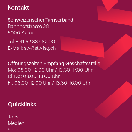
Fusszeile
Kontakt
Schweizerischer Turnverband
Bahnhofstrasse 38
5000 Aarau
Tel.
+ 41 62 837 82 00
E-Mail:
stv
@stv-fsg.ch
Öffnungszeiten Empfang Geschäftsstelle
Mo: 08.00–12.00 Uhr / 13.30–17.00 Uhr
Di-Do: 08.00–13.00 Uhr
Fr: 08.00–12.00 Uhr / 13.30–16.00 Uhr
Quicklinks
Jobs
Medien
Shop