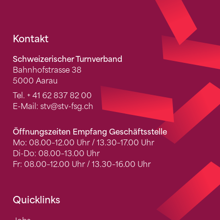
Fusszeile
Kontakt
Schweizerischer Turnverband
Bahnhofstrasse 38
5000 Aarau
Tel.
+ 41 62 837 82 00
E-Mail:
stv
@stv-fsg.ch
Öffnungszeiten Empfang Geschäftsstelle
Mo: 08.00–12.00 Uhr / 13.30–17.00 Uhr
Di-Do: 08.00–13.00 Uhr
Fr: 08.00–12.00 Uhr / 13.30–16.00 Uhr
Quicklinks