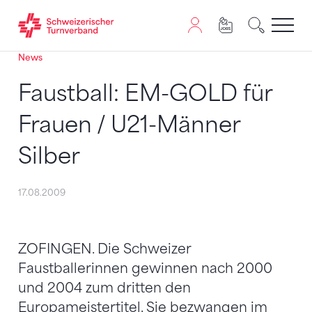
News
Zum Inhalt springen
Zur Sitemap navigieren
Zum Navigieren dieser Seite wird JavaScript benötigt. A
Faustball: EM-GOLD für
Frauen / U21-Männer
Silber
17.08.2009
ZOFINGEN. Die Schweizer
Faustballerinnen gewinnen nach 2000
und 2004 zum dritten den
Europameistertitel. Sie bezwangen im