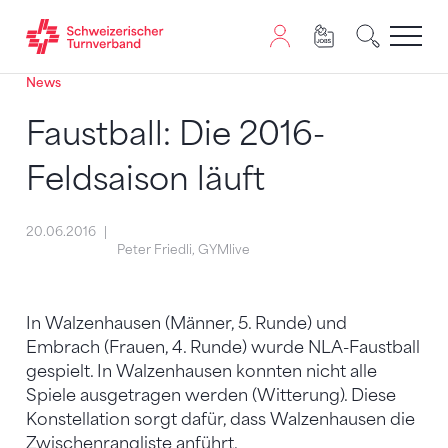
News
Zum Inhalt springen
Zur Sitemap navigieren
Zum Navigieren dieser Seite wird JavaScript benötigt. A
Faustball: Die 2016-
Feldsaison läuft
20.06.2016
Peter Friedli, GYMlive
In Walzenhausen (Männer, 5. Runde) und
Embrach (Frauen, 4. Runde) wurde NLA-Faustball
gespielt. In Walzenhausen konnten nicht alle
Spiele ausgetragen werden (Witterung). Diese
Konstellation sorgt dafür, dass Walzenhausen die
Zwischenrangliste anführt.