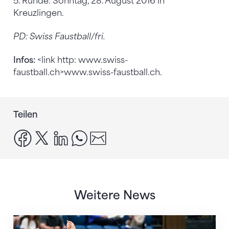
5. Runde: Sonntag, 28. August 2016 in
Kreuzlingen.
PD: Swiss Faustball/fri.
Infos:
<link http: www.swiss-
faustball.ch>www.swiss-faustball.ch.
Teilen
facebook
x
linkedin
whatsapp
email
Weitere News
Nächster Halt: Weltmeisterschaft