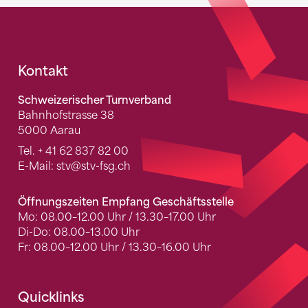
Fusszeile
Kontakt
Schweizerischer Turnverband
Bahnhofstrasse 38
5000 Aarau
Tel.
+ 41 62 837 82 00
E-Mail:
stv
@stv-fsg.ch
Öffnungszeiten Empfang Geschäftsstelle
Mo: 08.00–12.00 Uhr / 13.30–17.00 Uhr
Di-Do: 08.00–13.00 Uhr
Fr: 08.00–12.00 Uhr / 13.30–16.00 Uhr
Quicklinks