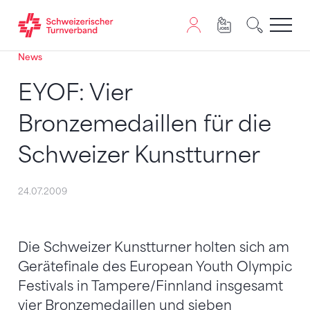
News
Zum Inhalt springen
Zur Sitemap navigieren
Zum Navigieren dieser Seite wird JavaScript benötigt. A
EYOF: Vier
Bronzemedaillen für die
Schweizer Kunstturner
24.07.2009
Die Schweizer Kunstturner holten sich am
Gerätefinale des European Youth Olympic
Festivals in Tampere/Finnland insgesamt
vier Bronzemedaillen und sieben