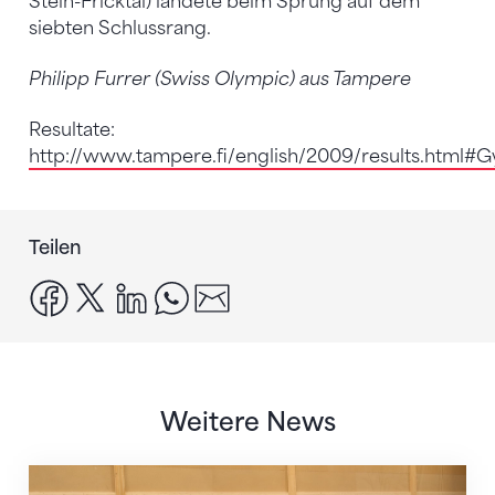
Stein-Fricktal) landete beim Sprung auf dem
siebten Schlussrang.
Philipp Furrer (Swiss Olympic) aus Tampere
Resultate:
http://www.tampere.fi/english/2009/results.html#G
Teilen
facebook
x
linkedin
whatsapp
email
Weitere News
Mit klaren Zielen nach Zagreb