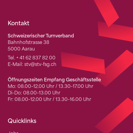
Fusszeile
Kontakt
Schweizerischer Turnverband
Bahnhofstrasse 38
5000 Aarau
Tel.
+ 41 62 837 82 00
E-Mail:
stv
@stv-fsg.ch
Öffnungszeiten Empfang Geschäftsstelle
Mo: 08.00–12.00 Uhr / 13.30–17.00 Uhr
Di-Do: 08.00–13.00 Uhr
Fr: 08.00–12.00 Uhr / 13.30–16.00 Uhr
Quicklinks