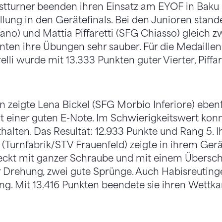
tturner beenden ihren Einsatz am EYOF in Baku 
lung in den Gerätefinals. Bei den Junioren stand
gano) und Mattia Piffaretti (SFG Chiasso) gleich 
rnten ihre Übungen sehr sauber. Für die Medaillen
elli wurde mit 13.333 Punkten guter Vierter, Piffar
 zeigte Lena Bickel (SFG Morbio Inferiore) ebenfa
 einer guten E-Note. Im Schwierigkeitswert konnt
halten. Das Resultat: 12.933 Punkte und Rang 5. I
r (Turnfabrik/STV Frauenfeld) zeigte in ihrem Gerä
eckt mit ganzer Schraube und mit einem Übersch
r Drehung
,
zwei gute Sprünge. Auch Habisreutinge
ng. Mit 13.416 Punkten beendete sie ihren Wettk