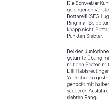
Die Schweizer Kuns
gelungenen Vorstel
Bottarelli (SFG Lu
Ringfinal. Beide tu
knapp nicht. Bottar
Punkten Siebter.
Bei den Juniorinnen
geturnte Übung mit
mit den Besten mit
Lilli Habisreutinge
Yurtschenko gestr
gehockt mit halbe
sauberen Ausführu
siebten Rang.