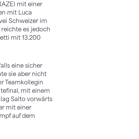
(AZE) mit einer
en mit Luca
zwei Schweizer im
 reichte es jedoch
etti mit 13.200
lls eine sicher
e sie aber nicht
hr Teamkollegin
tefinal, mit einem
lag Salto vorwärts
r mit einer
ampf auf dem