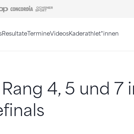
Coop
Concordia
Ochsner Sport
s
Resultate
Termine
Videos
Kaderathlet*innen
tigt. Alternativ können Sie die Sitemap ohne Jav
Rang 4, 5 und 7 
finals