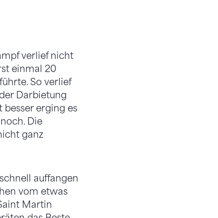
pf verlief nicht
st einmal 20
ührte. So verlief
 der Darbietung
t besser erging es
 noch. Die
nicht ganz
schnell auffangen
sehen vom etwas
Saint Martin
eräten das Beste