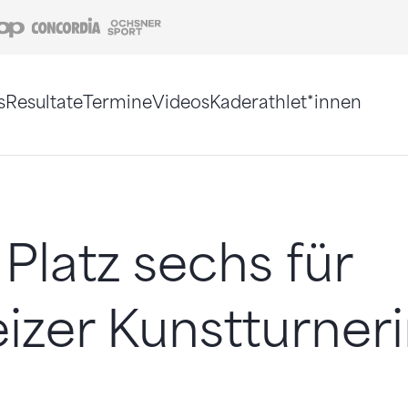
Coop
Concordia
Ochsner Sport
s
Resultate
Termine
Videos
Kaderathlet*innen
tigt. Alternativ können Sie die Sitemap ohne Jav
Platz sechs für
zer Kunstturner