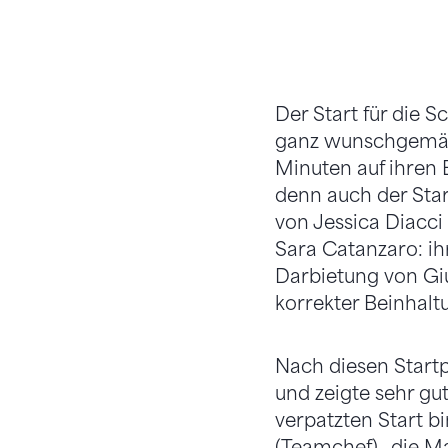
Der Start für die
ganz wunschgemäs
Minuten auf ihren E
denn auch der Star
von Jessica Diacci 
Sara Catanzaro: ih
Darbietung von Giu
korrekter Beinhaltu
Nach diesen Start
und zeigte sehr gu
verpatzten Start b
(Teamchef), „die M