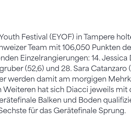
outh Festival (EYOF) in Tampere holte
hweizer Team mit 106,050 Punkten d
nden Einzelrangierungen: 14. Jessica D
ngruber (52,6) und 28. Sara Catanzaro (
er werden damit am morgigen Mehrk
 Weiteren hat sich Diacci jeweils mit
erätefinale Balken und Boden qualifizi
Sechste für das Gerätefinale Sprung.