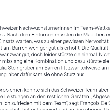
 Schweizer Nachwuchsturnerinnen im Team-Wettkam
s. Nach dem Einturnen mussten die Mädchen er
insatz warten, was zu einer gewissen Nervosität f
t am Barren weniger gut als erhofft. Die Qualität
war zwar gut, doch leider stürzte sie einmal. Nich
r misslang eine Kombination und dazu stürzte sie
lia Steingruber am Barren litt zwar teilweise an 
ng, aber dafür kam sie ohne Sturz aus.
problemen konnte sich das Schweizer Team aber 
te Leistungen an den restlichen Geräten. „Abge
in ich zufrieden mit dem Team“, sagt François De 
annschaft hat gut reagiert und an den übrigen G