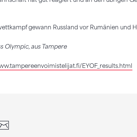
ettkampf gewann Russland vor Rumänien und Ho
iss Olympic, aus Tampere
ww.tampereenvoimistelijat.fi/EYOF_results.html
din
whatsapp
email