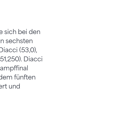
 sich bei den
en sechsten
iacci (53,0),
51,250). Diacci
ampffinal
 dem fünften
ert und