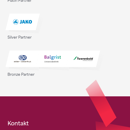
Platin Partner
Silver Partner
Bronze Partner
Fusszeile
Kontakt