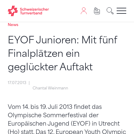
News
Zum Inhalt springen
Zur Sitemap navigieren
Zum Navigieren dieser Seite wird JavaScript benötigt. A
EYOF Junioren: Mit fünf
Finalplätzen ein
geglückter Auftakt
17.07.2013
Chantal Weinmann
Vom 14. bis 19. Juli 2013 findet das
Olympische Sommerfestival der
Europäischen Jugend (EYOF) in Utrecht
(Ho) statt. Das 12. European Youth Olympic