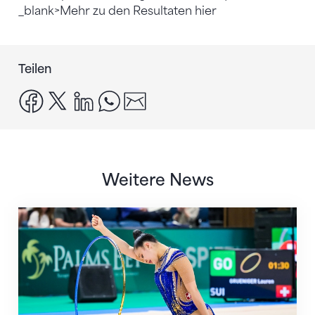
_blank>Mehr zu den Resultaten hier
Teilen
facebook
x
linkedin
whatsapp
email
Weitere News
Nächster Halt: Weltmeisterschaft