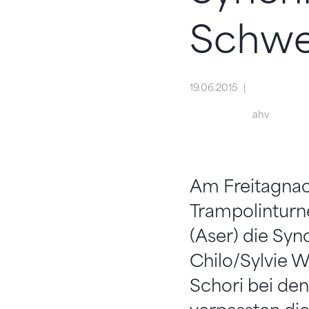
Schwe
19.06.2015
ahv
Am Freitagnach
Trampolinturn
(Aser) die Syn
Chilo/Sylvie W
Schori bei den