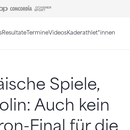
Coop
Concordia
Ochsner Sport
s
Resultate
Termine
Videos
Kaderathlet*innen
tigt. Alternativ können Sie die Sitemap ohne Jav
ische Spiele,
lin: Auch kein
on-Final für die