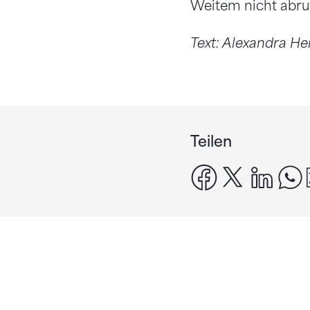
Weitem nicht abru
Text: Alexandra He
Teilen
facebook
x
linke