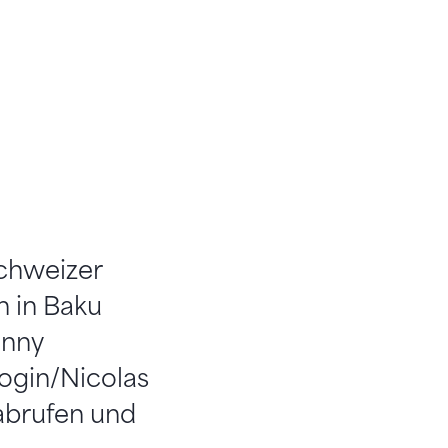
Schweizer
n in Baku
anny
rogin/Nicolas
 abrufen und