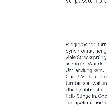
verpassten die 
Progin/Schori turn
Synchronität her g
viele Strecksprüng
schon ins Wandern
Umrandung kam.
Chilo/Wirth turnte
turnten sie zwei u
Übungsabbrüche ge
Felix Stingelin, Ch
Trampolinturner/-i