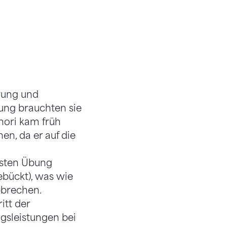
rung und
bung brauchten sie
hori kam früh
n, da er auf die
rsten Übung
ebückt), was wie
bbrechen.
itt der
ngsleistungen bei