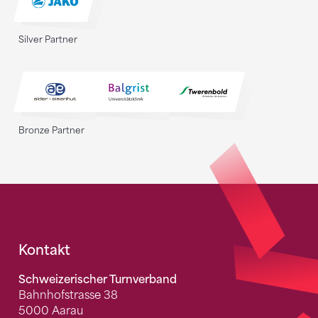
Silver Partner
Bronze Partner
Fusszeile
Kontakt
Schweizerischer Turnverband
Bahnhofstrasse 38
5000 Aarau