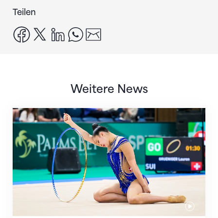
Teilen
facebook
x
linkedin
whatsapp
email
Weitere News
Nächster Halt: Weltmeisterschaft