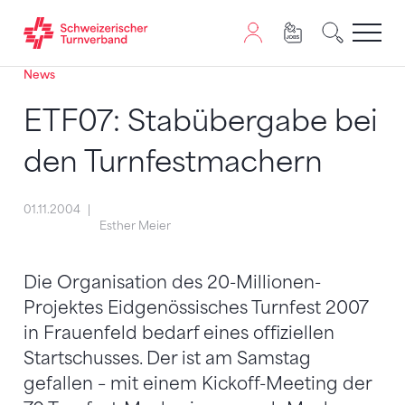
News
Zum Inhalt springen
Zur Sitemap navigieren
Zum Navigieren dieser Seite wird JavaScript benötigt. A
ETF07: Stabübergabe bei
den Turnfestmachern
01.11.2004
Esther Meier
Die Organisation des 20-Millionen-
Projektes Eidgenössisches Turnfest 2007
in Frauenfeld bedarf eines offiziellen
Startschusses. Der ist am Samstag
gefallen – mit einem Kickoff-Meeting der