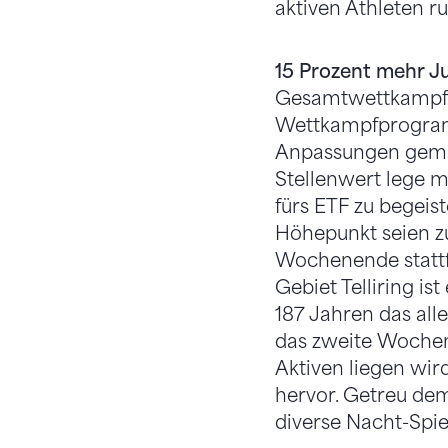
aktiven Athleten 
15 Prozent mehr J
Gesamtwettkampfle
Wettkampfprogramm
Anpassungen gemach
Stellenwert lege m
fürs ETF zu begeist
Höhepunkt seien z
Wochenende stattf
Gebiet Telliring i
187 Jahren das alle
das zweite Wochen
Aktiven liegen wi
hervor. Getreu de
diverse Nacht-Spi