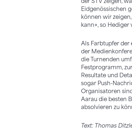
der STV zeigen, w
Eidgenössischen g
können wir zeigen,
kann», so Hediger 
Als Farbtupfer der
der Medienkonferen
die Turnenden umfa
Festprogramm, zur
Resultate und Deta
sogar Push-Nachri
Organisatoren sind
Aarau die besten B
absolvieren zu kön
Text: Thomas Ditzl