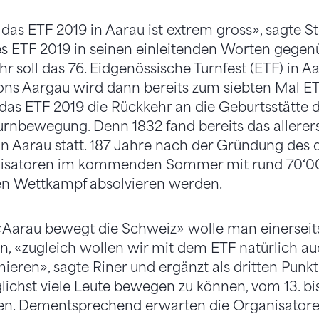
das ETF 2019 in Aarau ist extrem gross», sagte St
es ETF 2019 in seinen einleitenden Worten gegen
r soll das 76. Eidgenössische Turnfest (ETF) in A
ons Aargau wird dann bereits zum siebten Mal ET
das ETF 2019 die Rückkehr an die Geburtsstätte 
rnbewegung. Denn 1832 fand bereits das allerer
in Aarau statt. 187 Jahre nach der Gründung des
nisatoren im kommenden Sommer mit rund 70‘0
ren Wettkampf absolvieren werden.
Aarau bewegt die Schweiz» wolle man einerseit
, «zugleich wollen wir mit dem ETF natürlich au
ren», sagte Riner und ergänzt als dritten Punk
glichst viele Leute bewegen zu können, vom 13. bis
sen. Dementsprechend erwarten die Organisatoren