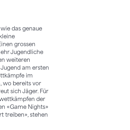
 wie das genaue
leine
Einen grossen
 mehr Jugendliche
nen weiteren
e Jugend am ersten
ettkämpfe im
, wo bereits vor
eut sich Jäger. Für
swettkämpfen der
ten «Game Nights»
 treiben», stehen