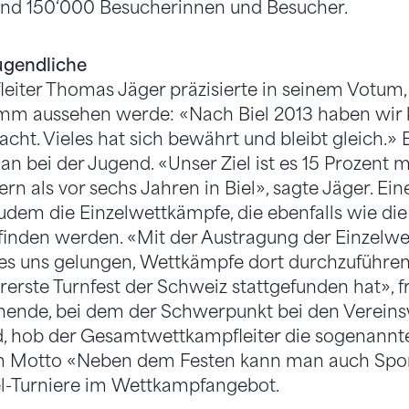
rund 150‘000 Besucherinnen und Besucher.
ugendliche
iter Thomas Jäger präzisierte in seinem Votum,
 aussehen werde: «Nach Biel 2013 haben wir k
t. Vieles hat sich bewährt und bleibt gleich.» 
an bei der Jugend. «Unser Ziel ist es 15 Prozent
ern als vor sechs Jahren in Biel», sagte Jäger. Ei
udem die Einzelwettkämpfe, die ebenfalls wie di
inden werden. «Mit der Austragung der Einzelw
st es uns gelungen, Wettkämpfe dort durchzuführen
rerste Turnfest der Schweiz stattgefunden hat», fr
ende, bei dem der Schwerpunkt bei den Verein
rd, hob der Gesamtwettkampfleiter die sogenann
m Motto «Neben dem Festen kann man auch Sport
el-Turniere im Wettkampfangebot.