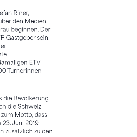
efan Riner,
über den Medien.
arau beginnen. Der
F-Gastgeber sein.
der
ste
 damaligen ETV
00 Turnerinnen
s die Bevölkerung
ch die Schweiz
t zum Motto, dass
 23. Juni 2019
 zusätzlich zu den