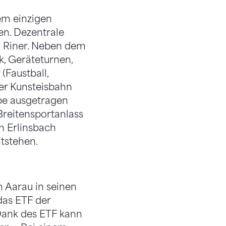
nem einzigen
en. Dezentrale
o Riner. Neben dem
k, Geräteturnen,
(Faustball,
 der Kunsteisbahn
rbe ausgetragen
 Breitensportanlass
n Erlinsbach
tstehen.
n Aarau in seinen
das ETF der
«Dank des ETF kann