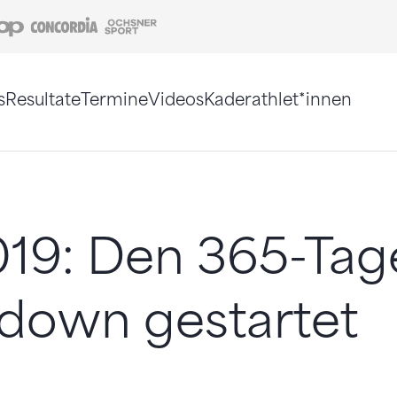
Coop
Concordia
Ochsner Sport
s
Resultate
Termine
Videos
Kaderathlet*innen
tigt. Alternativ können Sie die Sitemap ohne Jav
019: Den 365-Tag
down gestartet