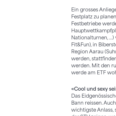
Ein grosses Anlieg
Festplatz zu plane
Festbetriebe werd
Hauptwettkampfplat
Nationalturnen, …)
Fit&Fun), in Bibers
Region Aarau (Suhr
werden, stattfinde
werden. Mit den r
werde am ETF wohl
«Cool und sexy se
Das Eidgenössische
Bann reissen. Auch
wichtigste Anlass,