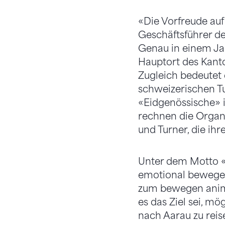
«Die Vorfreude auf 
Geschäftsführer d
Genau in einem Jah
Hauptort des Kant
Zugleich bedeutet 
schweizerischen Tu
«Eidgenössische» 
rechnen die Orga
und Turner, die ih
Unter dem Motto «
emotional bewegen
zum bewegen animie
es das Ziel sei, mö
nach Aarau zu rei