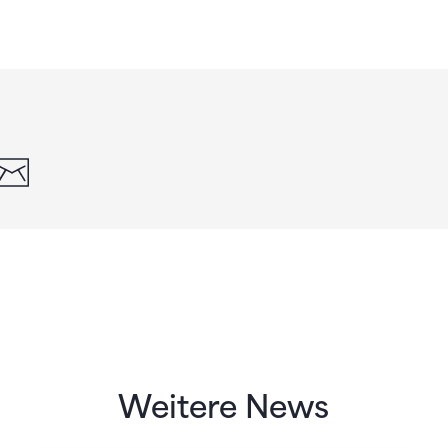
din
whatsapp
email
Weitere News