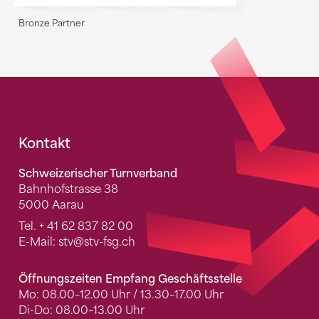
Bronze Partner
Fusszeile
Kontakt
Schweizerischer Turnverband
Bahnhofstrasse 38
5000 Aarau
Tel.
+ 41 62 837 82 00
E-Mail:
stv
@stv-fsg.ch
Öffnungszeiten Empfang Geschäftsstelle
Mo: 08.00–12.00 Uhr / 13.30–17.00 Uhr
Di-Do: 08.00–13.00 Uhr