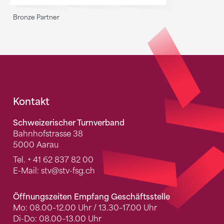
Bronze Partner
Fusszeile
Kontakt
Schweizerischer Turnverband
Bahnhofstrasse 38
5000 Aarau
Tel.
+ 41 62 837 82 00
E-Mail:
stv
@stv-fsg.ch
Öffnungszeiten Empfang Geschäftsstelle
Mo: 08.00–12.00 Uhr / 13.30–17.00 Uhr
Di-Do: 08.00–13.00 Uhr