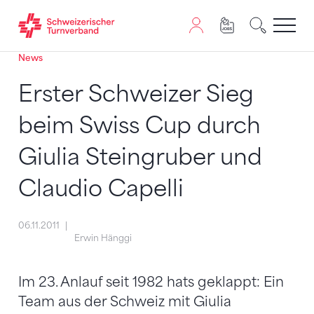
News
Zum Inhalt springen
Zur Sitemap navigieren
Zum Navigieren dieser Seite wird JavaScript benötigt. A
Erster Schweizer Sieg
beim Swiss Cup durch
Giulia Steingruber und
Claudio Capelli
06.11.2011
Erwin Hänggi
Im 23. Anlauf seit 1982 hats geklappt: Ein
Team aus der Schweiz mit Giulia