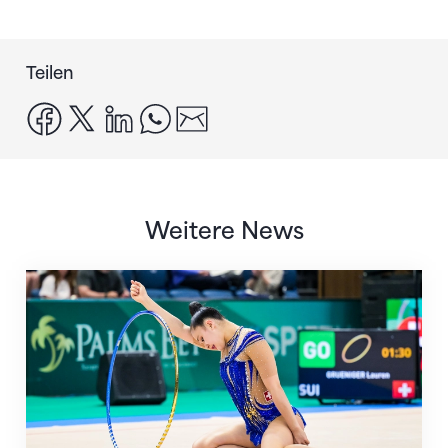
Teilen
facebook
x
linkedin
whatsapp
email
Weitere News
Nächster Halt: Weltmeisterschaft