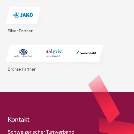
Silver Partner
Bronze Partner
Fusszeile
Kontakt
Schweizerischer Turnverband