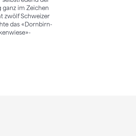
 ganz im Zeichen
t zwölf Schweizer
hte das «Dornbirn-
rkenwiese»-