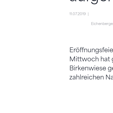
11.07.2019
Eichenberger
Eröffnungsfei
Mittwoch hat g
Birkenwiese ge
zahlreichen N