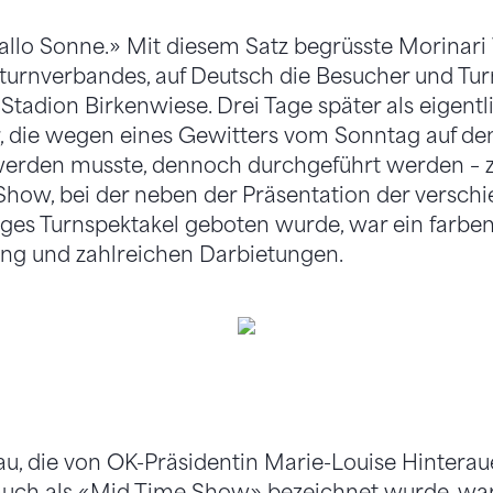
allo Sonne.» Mit diesem Satz begrüsste Morinar
turnverbandes, auf Deutsch die Besucher und Tu
Stadion Birkenwiese. Drei Tage später als eigentl
r, die wegen eines Gewitters vom Sonntag auf den 
erden musste, dennoch durchgeführt werden – 
Show, bei der neben der Präsentation der versch
iges Turnspektakel geboten wurde, war ein farbe
ung und zahlreichen Darbietungen.
u, die von OK-Präsidentin Marie-Louise Hinterau
auch als «Mid Time Show» bezeichnet wurde, war