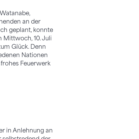
i Watanabe,
rnenden an der
ich geplant, konnte
Mittwoch, 10. Juli
zum Glück. Denn
iedenen Nationen
nfrohes Feuerwerk
er in Anlehnung an
 selbstredend der