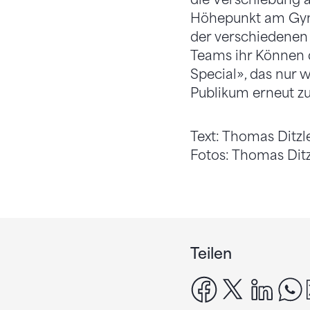
Höhepunkt am Gymn
der verschiedenen
Teams ihr Können 
Special», das nur 
Publikum erneut z
Text: Thomas Ditzl
Fotos: Thomas Dit
Teilen
facebook
x
linke