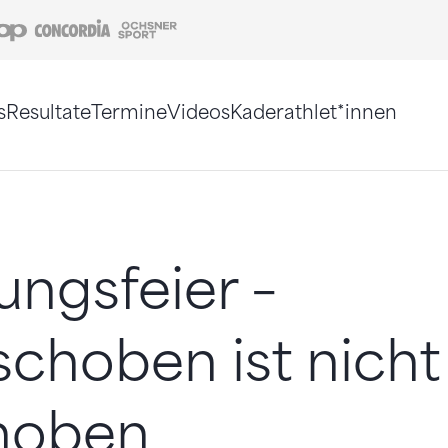
Coop
Concordia
Ochsner Sport
s
Resultate
Termine
Videos
Kaderathlet*innen
tigt. Alternativ können Sie die Sitemap ohne Jav
ungsfeier –
choben ist nicht
hoben