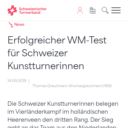
Zum Inhalt springen
Zur Sitemap navigieren
Zum Navigieren dieser Seite wird JavaScript benötigt. A
News
Erfolgreicher WM-Test
für Schweizer
Kunstturnerinnen
14.09.2019
Thomas Greutmann (thomasgreutmann,1169)
Die Schweizer Kunstturnerinnen belegen
im Vierländerkampf im holländischen
Heerenveen den dritten Rang. Der Sieg
geht an das Team aus den Niederlanden.