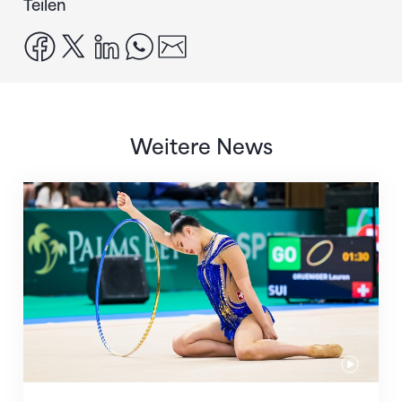
Teilen
facebook
x
linkedin
whatsapp
email
Weitere News
Nächster Halt: Weltmeisterschaft