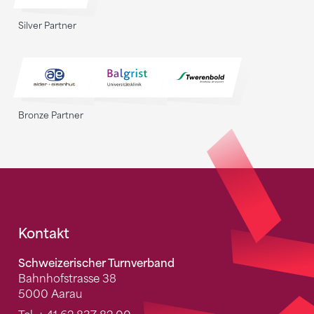
Silver Partner
Bronze Partner
Fusszeile
Kontakt
Schweizerischer Turnverband
Bahnhofstrasse 38
5000 Aarau