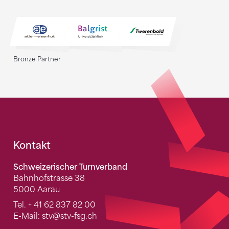
Bronze Partner
Fusszeile
Kontakt
Schweizerischer Turnverband
Bahnhofstrasse 38
5000 Aarau
Tel.
+ 41 62 837 82 00
E-Mail:
stv
@stv-fsg.ch