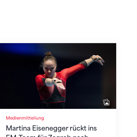
Martina Eisenegger rückt ins EM-Team für Zagre
Medienmitteilung
Martina Eisenegger rückt ins