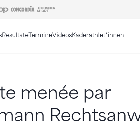
Coop
Concordia
Ochsner Sport
s
Resultate
Termine
Videos
Kaderathlet*innen
tigt. Alternativ können Sie die Sitemap ohne Jav
te menée par
mann Rechtsanw