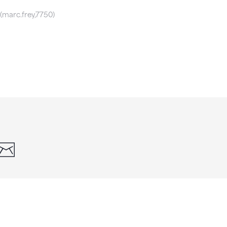
(marc.frey,7750)
din
whatsapp
email