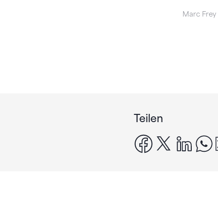
Marc Frey 
Teilen
facebook
x
linke