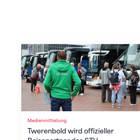
Twerenbold wird offizieller Reisepartner
Medienmitteilung
Twerenbold wird offizieller