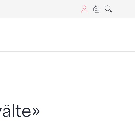
aScript nutzen.
älte»