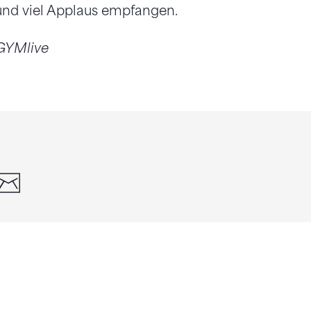
nd viel Applaus empfangen.
, GYMlive
din
whatsapp
email