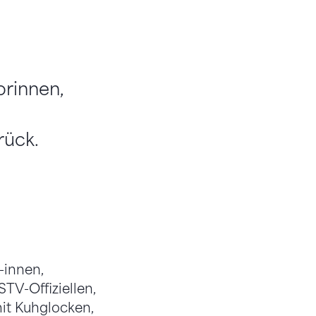
orinnen,
rück.
-innen,
TV-Offiziellen,
it Kuhglocken,