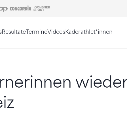
Coop
Concordia
Ochsner Sport
s
Resultate
Termine
Videos
Kaderathlet*innen
tigt. Alternativ können Sie die Sitemap ohne Jav
nerinnen wieder 
iz