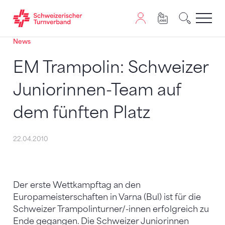
News
Zum Inhalt springen
Zur Sitemap navigieren
Zum Navigieren dieser Seite wird JavaScript benötigt. A
EM Trampolin: Schweizer
Juniorinnen-Team auf
dem fünften Platz
22.04.2010
Der erste Wettkampftag an den
Europameisterschaften in Varna (Bul) ist für die
Schweizer Trampolinturner/-innen erfolgreich zu
Ende gegangen. Die Schweizer Juniorinnen