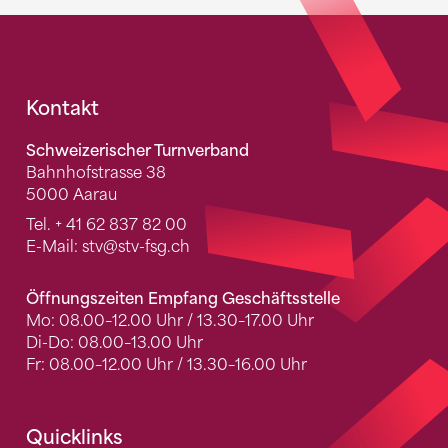
Fusszeile
Kontakt
Schweizerischer Turnverband
Bahnhofstrasse 38
5000 Aarau
Tel.
+ 41 62 837 82 00
E-Mail:
stv
@stv-fsg.ch
Öffnungszeiten Empfang Geschäftsstelle
Mo: 08.00–12.00 Uhr / 13.30–17.00 Uhr
Di-Do: 08.00–13.00 Uhr
Fr: 08.00–12.00 Uhr / 13.30–16.00 Uhr
Quicklinks