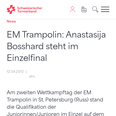
News
Zum Inhalt springen
Zur Sitemap navigieren
Zum Navigieren dieser Seite wird JavaScript benötigt. A
EM Trampolin: Anastasija
Bosshard steht im
Einzelfinal
12.04.2012
ahv
Am zweiten Wettkampftag der EM
Trampolin in St. Petersburg (Russ) stand
die Qualifikation der
Juniorinnen/Junioren im Einzel auf dem