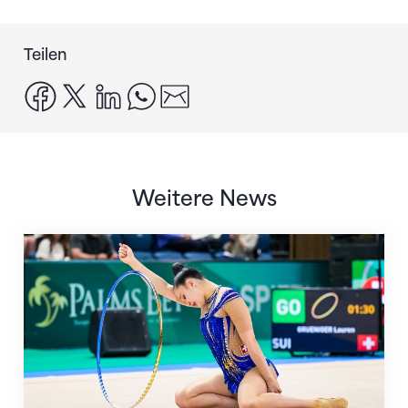
Teilen
facebook
x
linkedin
whatsapp
email
Weitere News
Nächster Halt: Weltmeisterschaft