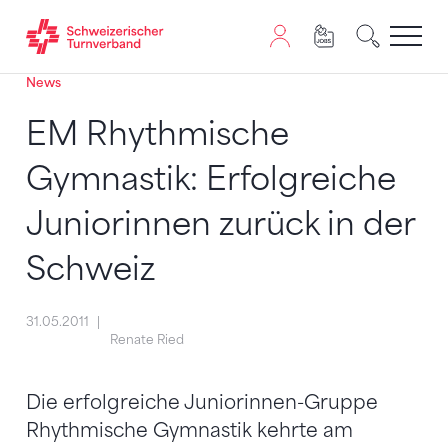
News
Zum Inhalt springen
Zur Sitemap navigieren
Zum Navigieren dieser Seite wird JavaScript benötigt. A
EM Rhythmische
Gymnastik: Erfolgreiche
Juniorinnen zurück in der
Schweiz
31.05.2011
Renate Ried
Die erfolgreiche Juniorinnen-Gruppe
Rhythmische Gymnastik kehrte am