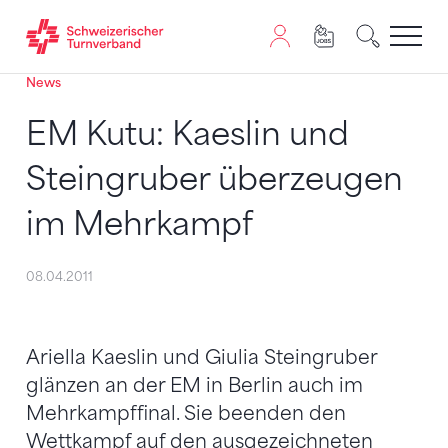
News
Zum Inhalt springen
Zur Sitemap navigieren
Zum Navigieren dieser Seite wird JavaScript benötigt. A
EM Kutu: Kaeslin und
Steingruber überzeugen
im Mehrkampf
08.04.2011
Ariella Kaeslin und Giulia Steingruber
glänzen an der EM in Berlin auch im
Mehrkampffinal. Sie beenden den
Wettkampf auf den ausgezeichneten