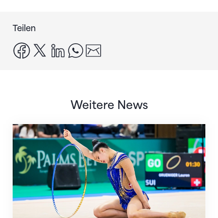
Teilen
facebook
x
linkedin
whatsapp
email
Weitere News
Nächster Halt: Weltmeisterschaft