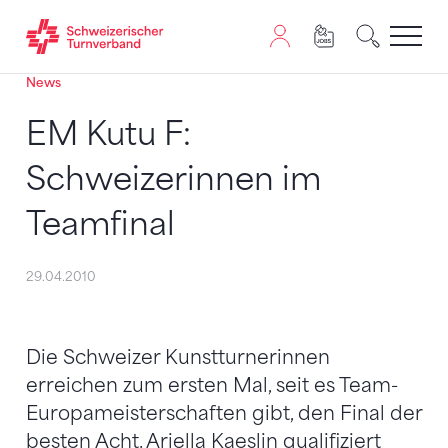
News
Zum Inhalt springen
Zur Sitemap navigieren
Zum Navigieren dieser Seite wird JavaScript benötigt. A
EM Kutu F:
Schweizerinnen im
Teamfinal
29.04.2010
Die Schweizer Kunstturnerinnen
erreichen zum ersten Mal, seit es Team-
Europameisterschaften gibt, den Final der
besten Acht. Ariella Kaeslin qualifiziert