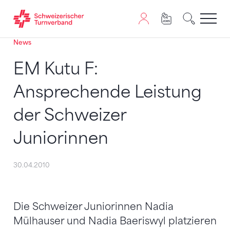
News
Zum Inhalt springen
Zur Sitemap navigieren
Zum Navigieren dieser Seite wird JavaScript benötigt. A
EM Kutu F:
Ansprechende Leistung
der Schweizer
Juniorinnen
30.04.2010
Die Schweizer Juniorinnen Nadia
Mülhauser und Nadia Baeriswyl platzieren