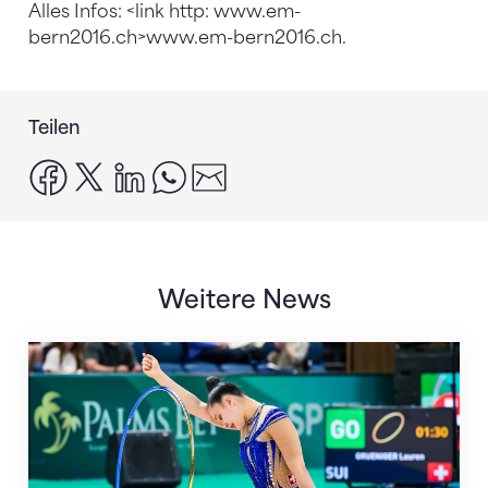
Alles Infos: <link http: www.em-
bern2016.ch>www.em-bern2016.ch.
Teilen
facebook
x
linkedin
whatsapp
email
Weitere News
Nächster Halt: Weltmeisterschaft