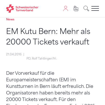
News
Zum Inhalt springen
Zur Sitemap navigieren
Zum Navigieren dieser Seite wird JavaScript benötigt. A
EM Kutu Bern: Mehr als
20000 Tickets verkauft
21.04.2016
PD, Rolf Tahllinger/fri.
Der Vorverkauf für die
Europameisterschaften (EM) im
Kunstturnen in Bern läuft erfreulich. Die
Organisatoren haben bereits mehr als
20000 Tickets verkauft. Für den