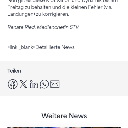
Nun gilt es diese Motivation und Dynamik bis am
Freitag zu behalten und die kleinen Fehler (v.a.
Landungen) zu korrigieren.
Renate Ried, Medienchefin STV
<link _blank>Detaillierte News
Teilen
facebook
x
linkedin
whatsapp
email
Weitere News