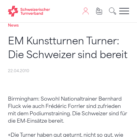
News
Zum Inhalt springen
Zur Sitemap navigieren
Zum Navigieren dieser Seite wird JavaScript benötigt. A
EM Kunstturnen Turner:
Die Schweizer sind bereit
22.04.2010
Birmingham: Sowohl Nationaltrainer Bernhard
Fluck wie auch Frédéric Forrler sind zufrieden
mit dem Podiumstraining. Die Schweizer sind für
die EM-Einsätze bereit.
«Die Turner haben gut geturnt, nicht so gut, wie