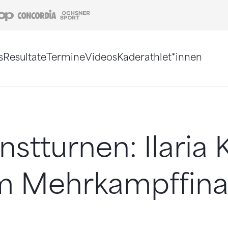
Coop
Concordia
Ochsner Sport
s
Resultate
Termine
Videos
Kaderathlet*innen
tigt. Alternativ können Sie die Sitemap ohne Jav
stturnen: Ilaria K
m Mehrkampffinal