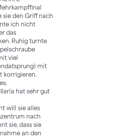
-Mehrkampffinal
 sie den Griff nach
te ich nicht
er das
ken. Ruhig turnte
ppelschraube
it viel
ondatsprung) mit
 korrigieren.
es.
Ilaria hat sehr gut
t will sie alles
dszentrum nach
t sie, dass sie
eilnahme an den