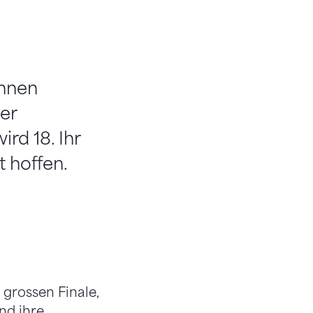
innen
er
rd 18. Ihr
t hoffen.
grossen Finale,
nd ihre