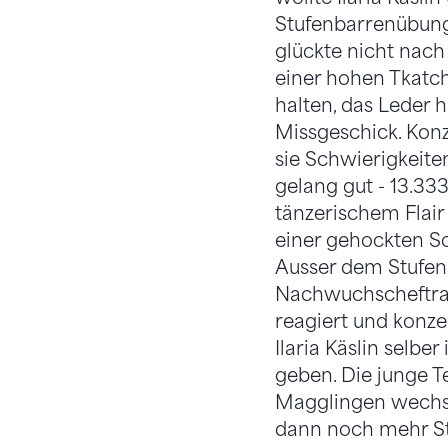
Stufenbarrenübung 
glückte nicht nach
einer hohen Tkatc
halten, das Leder h
Missgeschick. Konz
sie Schwierigkeite
gelang gut - 13.333
tänzerischem Flai
einer gehockten Sc
Ausser dem Stufenb
Nachwuchscheftraine
reagiert und konzen
Ilaria Käslin selber
geben. Die junge 
Magglingen wechseln
dann noch mehr Stu