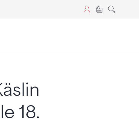
aScript nutzen.
äslin
e 18.