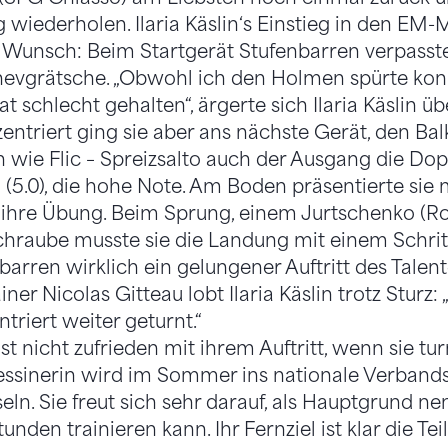
wiederholen. Ilaria Käslin‘s Einstieg in den EM
 Wunsch: Beim Startgerät Stufenbarren verpasste
hevgrätsche. „Obwohl ich den Holmen spürte konn
at schlecht gehalten“, ärgerte sich Ilaria Käslin üb
entriert ging sie aber ans nächste Gerät, den Bal
n wie Flic – Spreizsalto auch der Ausgang die Do
 (5.0), die hohe Note. Am Boden präsentierte sie m
r ihre Übung. Beim Sprung, einem Jurtschenko (R
hraube musste sie die Landung mit einem Schritt
arren wirklich ein gelungener Auftritt des Talent
r Nicolas Gitteau lobt Ilaria Käslin trotz Sturz: „
triert weiter geturnt.“
 ist nicht zufrieden mit ihrem Auftritt, wenn sie turn
Tessinerin wird im Sommer ins nationale Verban
. Sie freut sich sehr darauf, als Hauptgrund nenn
nden trainieren kann. Ihr Fernziel ist klar die T