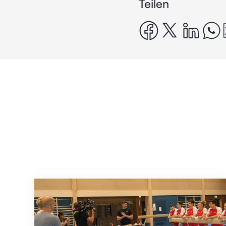
Teilen
facebook
x
linke
Mit klaren Zielen nach Zagreb