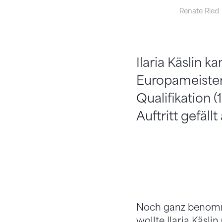
Renate Ried
Ilaria Käslin 
Europameister
Qualifikation (
Auftritt gefäll
Noch ganz benomme
wollte Ilaria Käsl