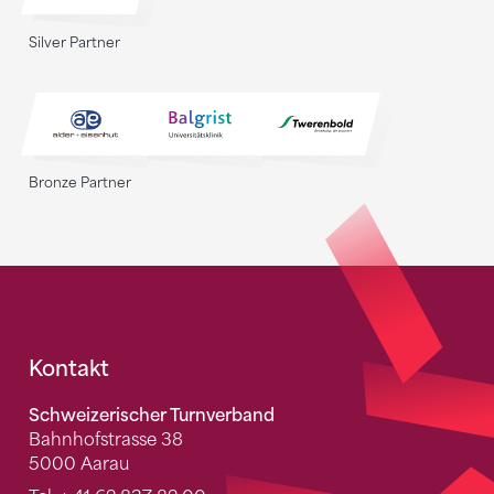
Silver Partner
Bronze Partner
Fusszeile
Kontakt
Schweizerischer Turnverband
Bahnhofstrasse 38
5000 Aarau