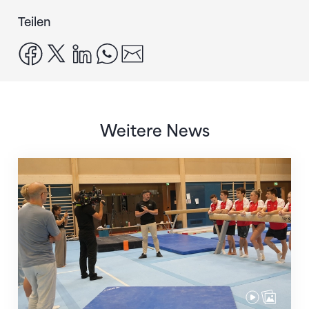
Teilen
facebook
x
linkedin
whatsapp
email
Weitere News
Mit klaren Zielen nach Zagreb