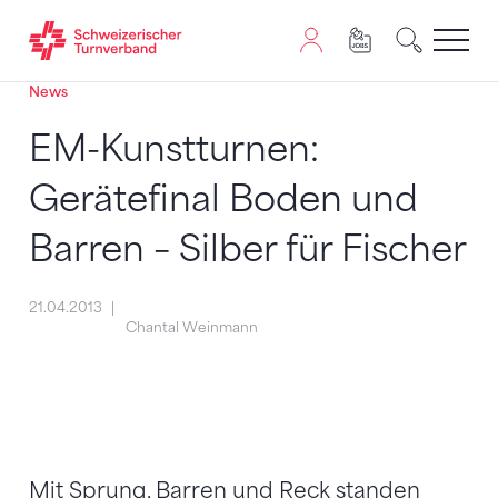
News
Zum Inhalt springen
Zur Sitemap navigieren
Zum Navigieren dieser Seite wird JavaScript benötigt. A
EM-Kunstturnen:
Gerätefinal Boden und
Barren – Silber für Fischer
21.04.2013
Chantal Weinmann
Mit Sprung, Barren und Reck standen