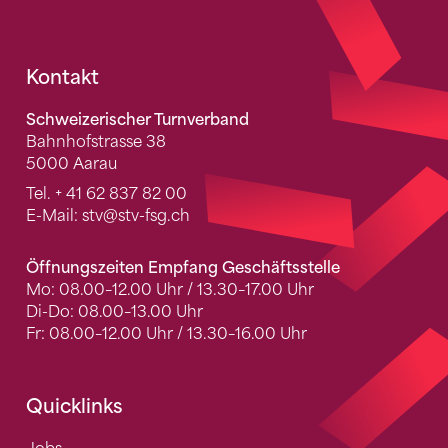
Fusszeile
Kontakt
Schweizerischer Turnverband
Bahnhofstrasse 38
5000 Aarau
Tel.
+ 41 62 837 82 00
E-Mail:
stv
@stv-fsg.ch
Öffnungszeiten Empfang Geschäftsstelle
Mo: 08.00–12.00 Uhr / 13.30–17.00 Uhr
Di-Do: 08.00–13.00 Uhr
Fr: 08.00–12.00 Uhr / 13.30–16.00 Uhr
Quicklinks