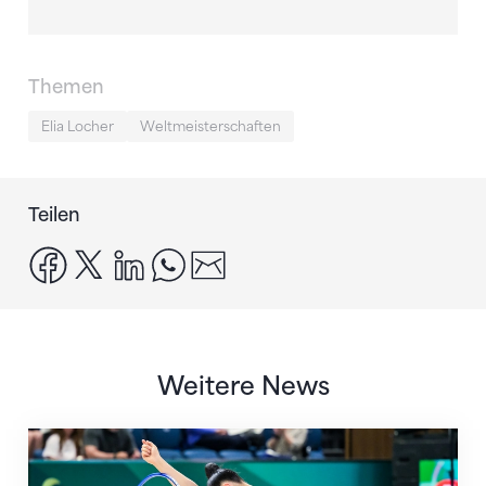
Themen
Elia Locher
Weltmeisterschaften
Teilen
facebook
x
linkedin
whatsapp
email
Weitere News
Nächster Halt: Weltmeisterschaft