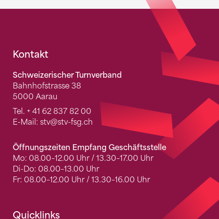
Fusszeile
Kontakt
Schweizerischer Turnverband
Bahnhofstrasse 38
5000 Aarau
Tel.
+ 41 62 837 82 00
E-Mail:
stv
@stv-fsg.ch
Öffnungszeiten Empfang Geschäftsstelle
Mo: 08.00–12.00 Uhr / 13.30–17.00 Uhr
Di-Do: 08.00–13.00 Uhr
Fr: 08.00–12.00 Uhr / 13.30–16.00 Uhr
Quicklinks