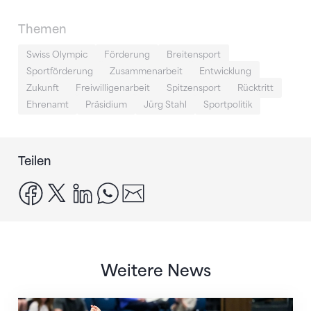
Themen
Swiss Olympic
Förderung
Breitensport
Sportförderung
Zusammenarbeit
Entwicklung
Zukunft
Freiwilligenarbeit
Spitzensport
Rücktritt
Ehrenamt
Präsidium
Jürg Stahl
Sportpolitik
Teilen
facebook
x
linkedin
whatsapp
email
Weitere News
Nächster Halt: Weltmeisterschaft