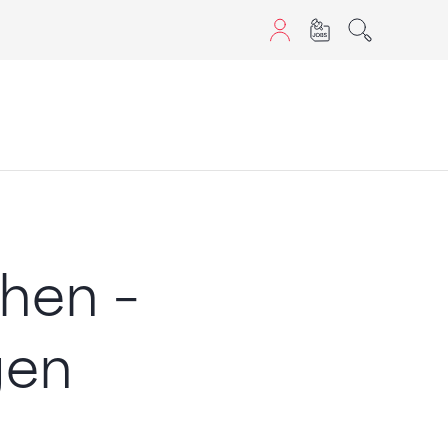
aScript nutzen.
ehen –
gen