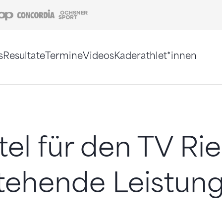
Coop
Concordia
Ochsner Sport
s
Resultate
Termine
Videos
Kaderathlet*innen
tigt. Alternativ können Sie die Sitemap ohne Jav
itel für den TV Ri
tehende Leistun