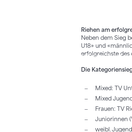
Riehen am erfolgr
Neben dem Sieg be
U18» und «männlich
erfolgreichste des 
Mit dem Sprint st
Die Kategoriensieg
Mixed: TV Un
Mixed Jugend
Frauen: TV R
Juniorinnen (
weibl. Jugen