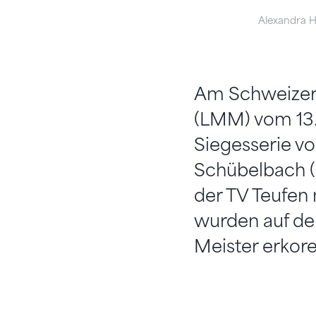
Alexandra H
Am Schweizer 
(LMM) vom 13.
Siegesserie vo
Schübelbach (
der TV Teufen 
wurden auf der
Meister erkore