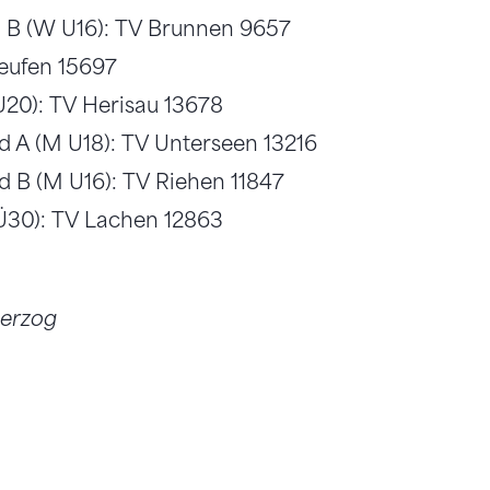
d B (W U16): TV Brunnen 9657
eufen 15697
U20): TV Herisau 13678
d A (M U18): TV Unterseen 13216
d B (M U16): TV Riehen 11847
Ü30): TV Lachen 12863
Herzog