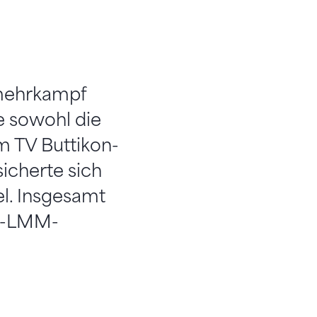
smehrkampf
e sowohl die
m TV Buttikon-
icherte sich
el. Insgesamt
TV-LMM-