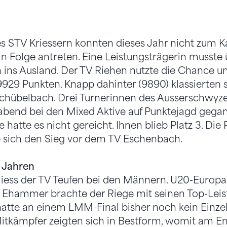
es STV Kriessern konnten dieses Jahr nicht zum 
in Folge antreten. Eine Leistungsträgerin musst
ch ins Ausland. Der TV Riehen nutzte die Chance u
29 Punkten. Knapp dahinter (9890) klassierten s
chübelbach. Drei Turnerinnen des Ausserschwyze
abend bei den Mixed Aktive auf Punktejagd gegan
ie hatte es nicht gereicht. Ihnen blieb Platz 3. Die
e sich den Sieg vor dem TV Eschenbach.
 Jahren
liess der TV Teufen bei den Männern. U20-Europa
Ehammer brachte der Riege mit seinen Top-Lei
 hatte an einem LMM-Final bisher noch kein Einzel
itkämpfer zeigten sich in Bestform, womit am En