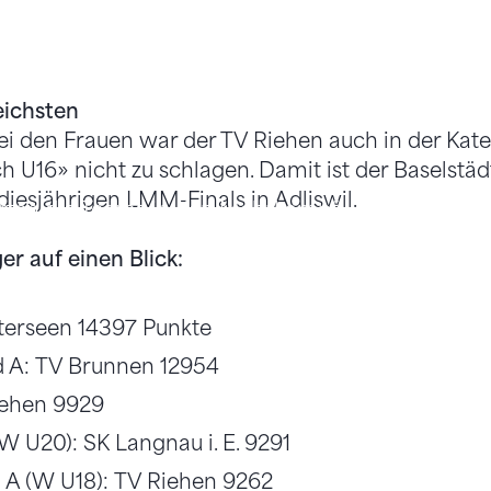
eichsten
i den Frauen war der TV Riehen auch in der Kate
 U16» nicht zu schlagen. Damit ist der Baselstäd
diesjährigen LMM-Finals in Adliswil.
arten die Teams in den Mehrkampf.
er auf einen Blick:
terseen 14397 Punkte
 A: TV Brunnen 12954
iehen 9929
W U20): SK Langnau i. E. 9291
d A (W U18): TV Riehen 9262