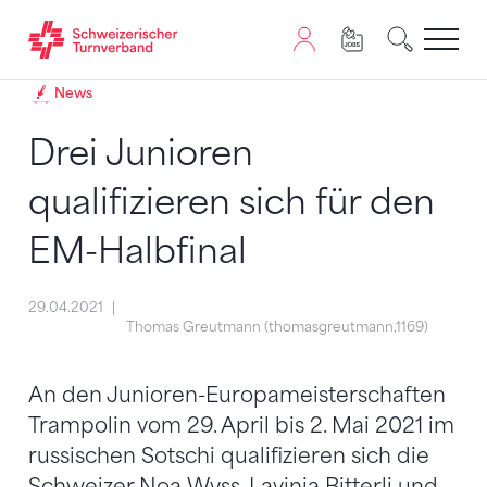
Zum Inhalt springen
Zur Sitemap navigieren
Zum Navigieren dieser Seite wird JavaScript benötigt. A
News
Drei Junioren
qualifizieren sich für den
EM-Halbfinal
29.04.2021
Thomas Greutmann (thomasgreutmann,1169)
An den Junioren-Europameisterschaften
Trampolin vom 29. April bis 2. Mai 2021 im
russischen Sotschi qualifizieren sich die
Schweizer Noa Wyss, Lavinia Bitterli und