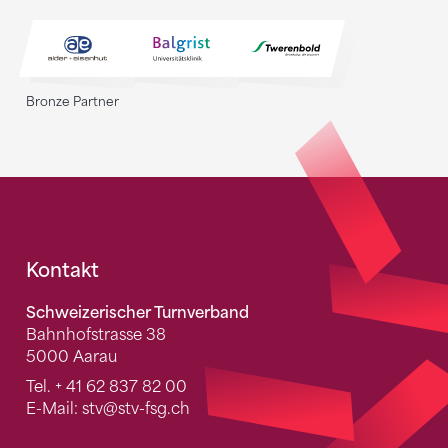
Bronze Partner
Fusszeile
Kontakt
Schweizerischer Turnverband
Bahnhofstrasse 38
5000 Aarau
Tel.
+ 41 62 837 82 00
E-Mail:
stv
@stv-fsg.ch