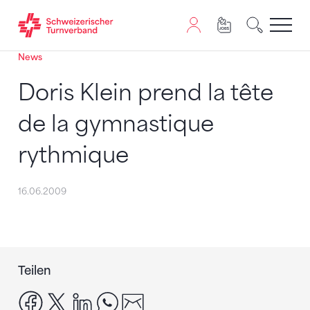
News
Zum Inhalt springen
Zur Sitemap navigieren
Zum Navigieren dieser Seite wird JavaScript benötigt. A
Doris Klein prend la tête
de la gymnastique
rythmique
16.06.2009
Teilen
facebook
x
linkedin
whatsapp
email