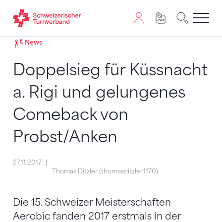
Zum Inhalt springen
Zur Sitemap navigieren
Zum Navigieren dieser Seite wird JavaScript benötigt. A
News
Doppelsieg für Küssnacht
a. Rigi und gelungenes
Comeback von
Probst/Anken
27.11.2017
Thomas Ditzler (thomasditzler,1170)
Die 15. Schweizer Meisterschaften
Aerobic fanden 2017 erstmals in der