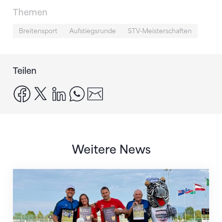
Themen
Breitensport
Aufstiegsrunde
STV-Meisterschaften
Teilen
facebook
x
linkedin
whatsapp
email
Weitere News
IFA-Awards an Schweizer Faustball-Vertreter*innen