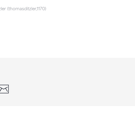
er (thomasditzler,1170)
din
whatsapp
email