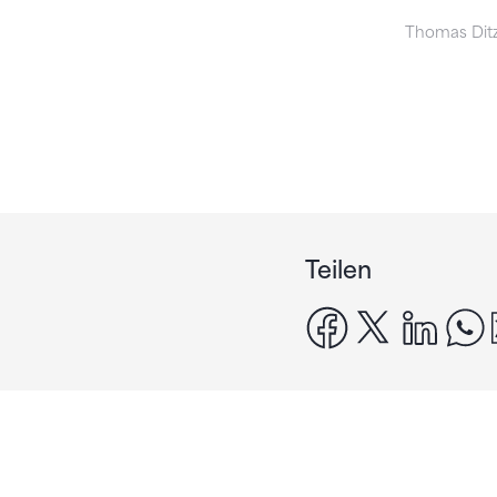
Thomas Ditzl
Teilen
facebook
x
linke