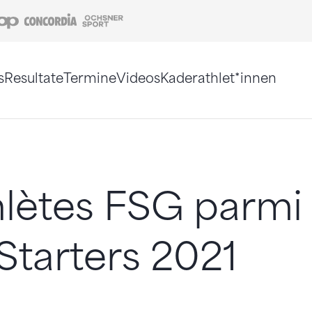
Coop
Concordia
Ochsner Sport
s
Resultate
Termine
Videos
Kaderathlet*innen
tigt. Alternativ können Sie die Sitemap ohne Jav
hlètes FSG parmi 
Starters 2021