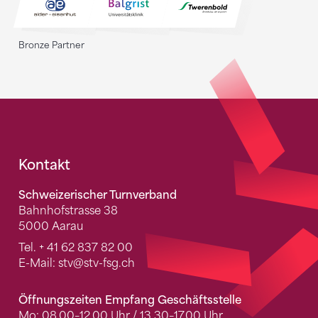
Bronze Partner
Fusszeile
Kontakt
Schweizerischer Turnverband
Bahnhofstrasse 38
5000 Aarau
Tel.
+ 41 62 837 82 00
E-Mail:
stv
@stv-fsg.ch
Öffnungszeiten Empfang Geschäftsstelle
Mo: 08.00–12.00 Uhr / 13.30–17.00 Uhr