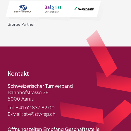
Bronze Partner
Fusszeile
Kontakt
Schweizerischer Turnverband
Bahnhofstrasse 38
5000 Aarau
Tel.
+ 41 62 837 82 00
E-Mail:
stv
@stv-fsg.ch
Öffnungszeiten Empfang Geschäftsstelle