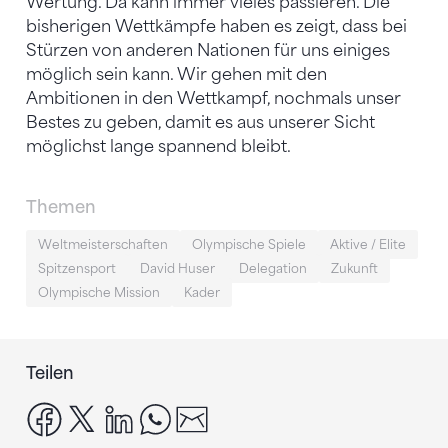
Wertung. Da kann immer vieles passieren. Die
bisherigen Wettkämpfe haben es zeigt, dass bei
Stürzen von anderen Nationen für uns einiges
möglich sein kann. Wir gehen mit den
Ambitionen in den Wettkampf, nochmals unser
Bestes zu geben, damit es aus unserer Sicht
möglichst lange spannend bleibt.
Themen
Weltmeisterschaften
Olympische Spiele
Aktive / Elite
Spitzensport
David Huser
Delegation
Zukunft
Olympische Mission
Kader
Teilen
facebook
x
linkedin
whatsapp
email