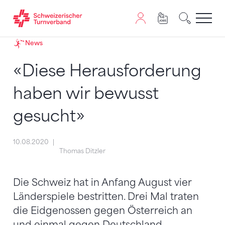
Zum Inhalt springen
Zur Sitemap navigieren
Zum Navigieren dieser Seite wird JavaScript benötigt. A
News
«Diese Herausforderung
haben wir bewusst
gesucht»
10.08.2020
Thomas Ditzler
Die Schweiz hat in Anfang August vier
Länderspiele bestritten. Drei Mal traten
die Eidgenossen gegen Österreich an
und einmal gegen Deutschland.