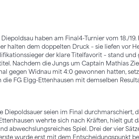
s Diepoldsau haben am Final4-Turnier vom 18./19.
ner halten dem doppelten Druck – sie liefen vor 
ifikationssieger der klare Titelfavorit – stand un
itel. Nachdem die Jungs um Captain Mathias Zie
nal gegen Widnau mit 4:0 gewonnen hatten, setzt
n die FG Elgg-Ettenhausen mit demselben Resulta
e Diepoldsauer seien im Final durchmarschiert, de
ttenhausen wehrte sich nach Kräften, hielt gut 
 und abwechslungsreiches Spiel. Drei der vier Sätz
 erste wurde erst mit dem Entscheidungspunkt be