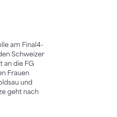
lle am Final4-
 den Schweizer
ht an die FG
en Frauen
oldsau und
nze geht nach