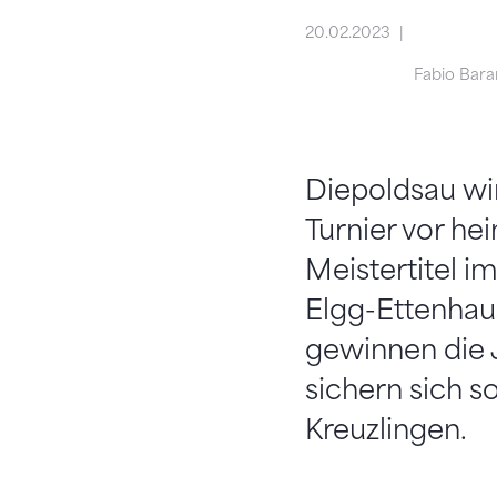
20.02.2023
Fabio Baran
Diepoldsau wir
Turnier vor he
Meistertitel im
Elgg-Ettenhau
gewinnen die 
sichern sich s
Kreuzlingen.