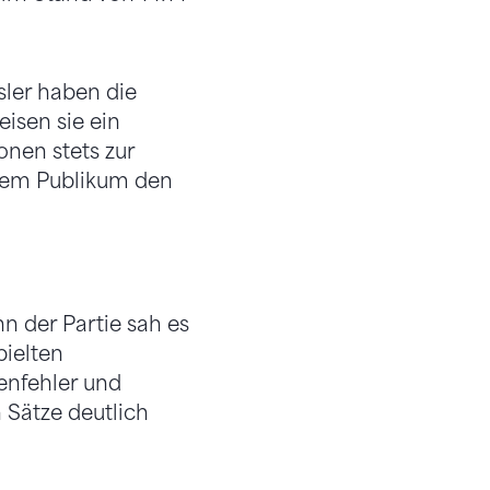
sler haben die
eisen sie ein
onen stets zur
genem Publikum den
n der Partie sah es
pielten
enfehler und
 Sätze deutlich