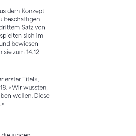
 aus dem Konzept
zu beschäftigen
drittem Satz von
spielten sich im
n und bewiesen
n sie zum 14:12
r erster Titel»,
18. «Wir wussten,
aben wollen. Diese
.»
r die jungen