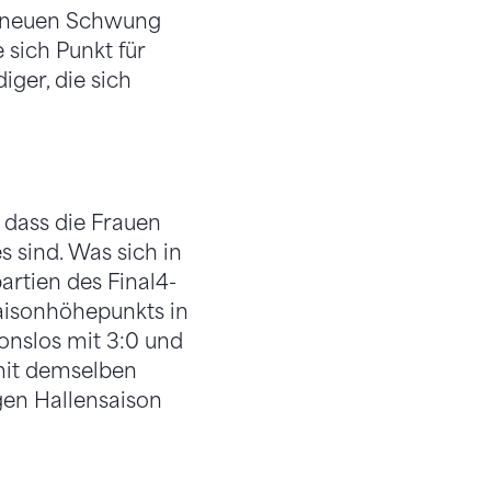
o neuen Schwung
e sich Punkt für
iger, die sich
 dass die Frauen
 sind. Was sich in
partien des Final4-
Saisonhöhepunkts in
ionslos mit 3:0 und
mit demselben
gen Hallensaison