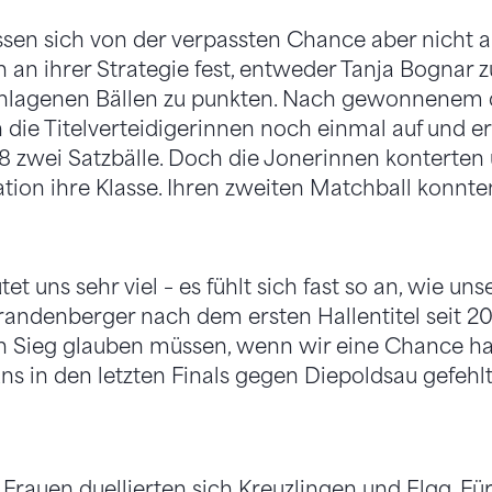
ssen sich von der verpassten Chance aber nicht
n an ihrer Strategie fest, entweder Tanja Bognar 
chlagenen Bällen zu punkten. Nach gewonnenem 
die Titelverteidigerinnen noch einmal auf und er
0:8 zwei Satzbälle. Doch die Jonerinnen konterte
ation ihre Klasse. Ihren zweiten Matchball konnte
et uns sehr viel – es fühlt sich fast so an, wie unse
Brandenberger nach dem ersten Hallentitel seit 20
en Sieg glauben müssen, wenn wir eine Chance h
s in den letzten Finals gegen Diepoldsau gefehlt
 Frauen duellierten sich Kreuzlingen und Elgg. Fü