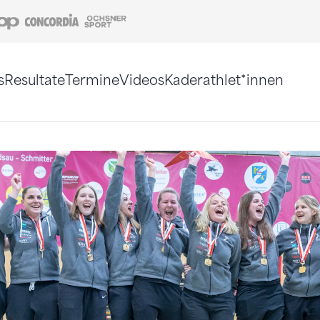
Coop
Concordia
Ochsner Sport
s
Resultate
Termine
Videos
Kaderathlet*innen
tigt. Alternativ können Sie die Sitemap ohne Jav