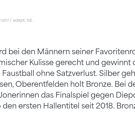
zini / adapt. tdi.
d bei den Männern seiner Favoritenro
imischer Kulisse gerecht und gewinnt
 Faustball ohne Satzverlust. Silber ge
sen, Oberentfelden holt Bronze. Bei d
Jonerinnen das Finalspiel gegen Diep
o den ersten Hallentitel seit 2018. Bro