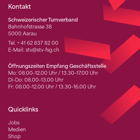
Fusszeile
Kontakt
Schweizerischer Turnverband
Bahnhofstrasse 38
5000 Aarau
Tel.
+ 41 62 837 82 00
E-Mail:
stv
@stv-fsg.ch
Öffnungszeiten Empfang Geschäftsstelle
Mo: 08.00–12.00 Uhr / 13.30–17.00 Uhr
Di-Do: 08.00–13.00 Uhr
Fr: 08.00–12.00 Uhr / 13.30–16.00 Uhr
Quicklinks
Jobs
Medien
Shop