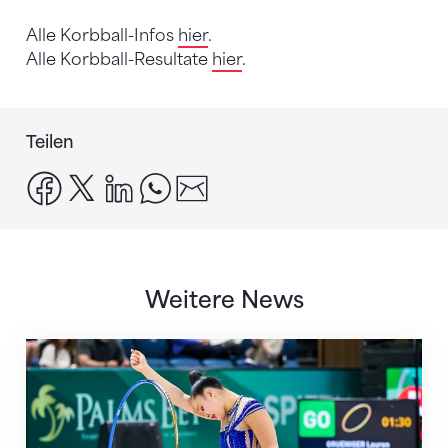
Alle Korbball-Infos
hier
.
Alle Korbball-Resultate
hier
.
Teilen
facebook
x
linkedin
whatsapp
email
Weitere News
Nächster Halt: Weltmeisterschaft