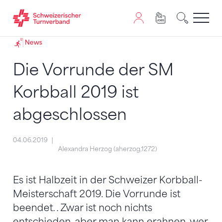
Zum Inhalt springen
Zur Sitemap navigieren
Zum Navigieren dieser Seite wird JavaScript benötigt. A
News
Die Vorrunde der SM
Korbball 2019 ist
abgeschlossen
04.06.2019
Alexandra Herzog (aherzog,1272)
Es ist Halbzeit in der Schweizer Korbball-
Meisterschaft 2019. Die Vorrunde ist
beendet. . Zwar ist noch nichts
entschieden, aber man kann erahnen, wer