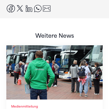
facebook
x
linkedin
whatsapp
email
Weitere News
Twerenbold wird offizieller Reisepartner des STV
Medienmitteilung