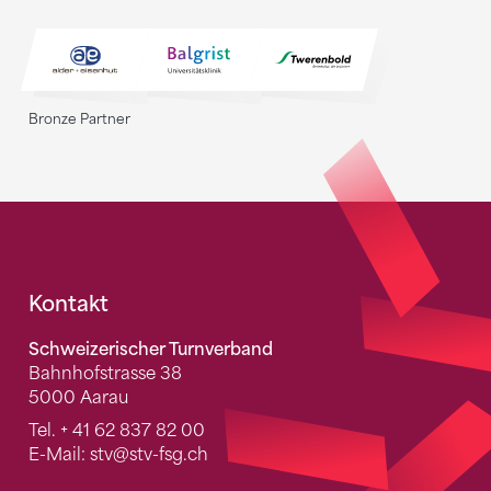
Bronze Partner
Fusszeile
Kontakt
Schweizerischer Turnverband
Bahnhofstrasse 38
5000 Aarau
Tel.
+ 41 62 837 82 00
E-Mail:
stv
@stv-fsg.ch