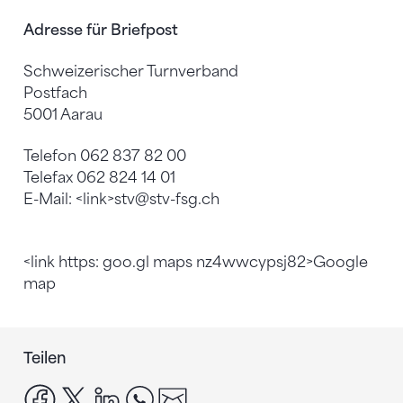
Adresse für Briefpost
Schweizerischer Turnverband
Postfach
5001 Aarau
Telefon 062 837 82 00
Telefax 062 824 14 01
E-Mail: <link>stv@stv-fsg.ch
<link https: goo.gl maps nz4wwcypsj82>Google
map
Teilen
facebook
x
linkedin
whatsapp
email