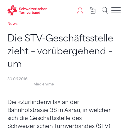
News
Zum Inhalt springen
Zur Sitemap navigieren
Zum Navigieren dieser Seite wird JavaScript benötigt. A
Die STV-Geschäftsstelle
zieht – vorübergehend –
um
30.06.2016
Medien/me
Die «Zurlindenvilla» an der
Bahnhofstrasse 38 in Aarau, in welcher
sich die Geschäftsstelle des
Schweizerischen Turnverbandes (STV)