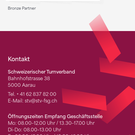
Bronze Partner
Fusszeile
Kontakt
Schweizerischer Turnverband
Bahnhofstrasse 38
5000 Aarau
Tel.
+ 41 62 837 82 00
E-Mail:
stv
@stv-fsg.ch
Öffnungszeiten Empfang Geschäftsstelle
Mo: 08.00–12.00 Uhr / 13.30–17.00 Uhr
Di-Do: 08.00–13.00 Uhr