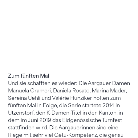
K5-Siegerinnen, St. Gallen, v. l.: Markus Pfister
(Coach), Michelle Naumann, Loïs Carline
Lieberherr, Andrina Yael Gantenbein, Lavinia
Schönenberger und Noemi Schefer.
Zum fünften Mal
Und sie schafften es wieder: Die Aargauer Damen
Manuela Crameri, Daniela Rosato, Marina Mäder,
Sereina Uehli und Valérie Hunziker holten zum
fünften Mal in Folge, die Serie startete 2014 in
Utzenstorf, den K-Damen-Titel in den Kanton, in
dem im Juni 2019 das Eidgenössische Turnfest
stattfinden wird. Die Aargauerinnen sind eine
Riege mit sehr viel Getu-Kompetenz, die genau