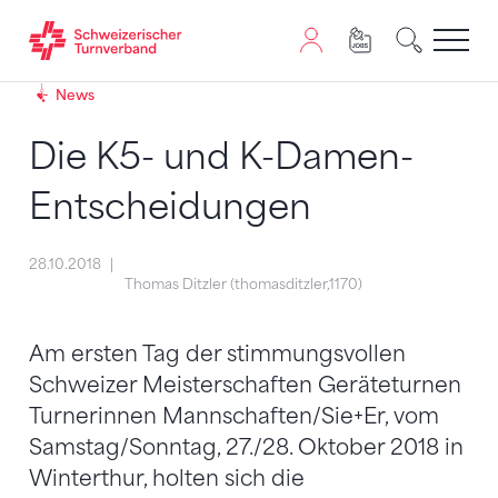
Zum Inhalt springen
Zur Sitemap navigieren
Zum Navigieren dieser Seite wird JavaScript benötigt. A
News
Die K5- und K-Damen-
Entscheidungen
28.10.2018
Thomas Ditzler (thomasditzler,1170)
Am ersten Tag der stimmungsvollen
Schweizer Meisterschaften Geräteturnen
Turnerinnen Mannschaften/Sie+Er, vom
Samstag/Sonntag, 27./28. Oktober 2018 in
Winterthur, holten sich die