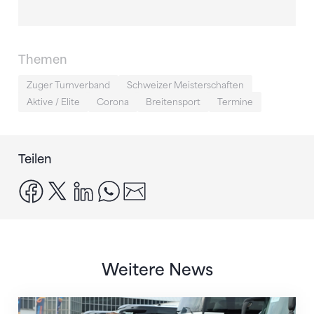
Themen
Zuger Turnverband
Schweizer Meisterschaften
Aktive / Elite
Corona
Breitensport
Termine
Teilen
facebook
x
linkedin
whatsapp
email
Weitere News
Twerenbold wird offizieller Reisepartner des STV