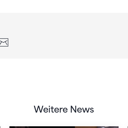
din
whatsapp
email
Weitere News