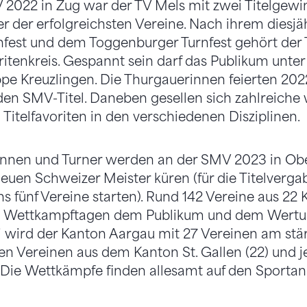
V 2022 in Zug war der TV Mels mit zwei Titelgew
 der erfolgreichsten Vereine. Nach ihrem diesj
nfest und dem Toggenburger Turnfest gehört der 
itenkreis. Gespannt sein darf das Publikum unte
e Kreuzlingen. Die Thurgauerinnen feierten 202
en SMV-Titel. Daneben gesellen sich zahlreiche 
Titelfavoriten in den verschiedenen Disziplinen.
nnen und Turner werden an der SMV 2023 in Ober
 neuen Schweizer Meister küren (für die Titelverg
ns fünf Vereine starten). Rund 142 Vereine aus 2
en Wettkampftagen dem Publikum und dem Wertu
 wird der Kanton Aargau mit 27 Vereinen am stär
den Vereinen aus dem Kanton St. Gallen (22) und
 Die Wettkämpfe finden allesamt auf den Sportanl