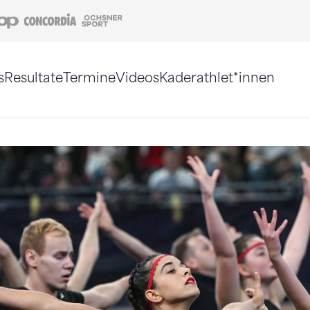
Coop
Concordia
Ochsner Sport
s
Resultate
Termine
Videos
Kaderathlet*innen
tigt. Alternativ können Sie die Sitemap ohne Jav