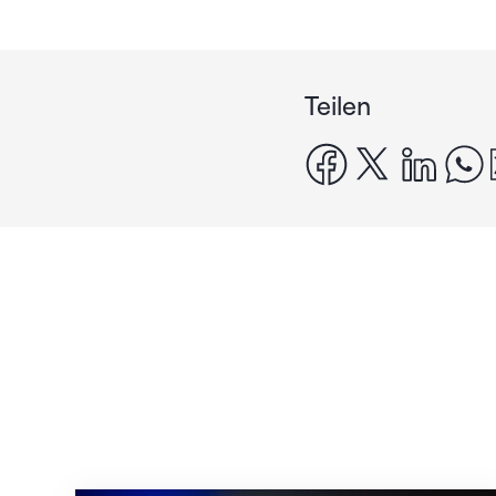
Teilen
facebook
x
linke