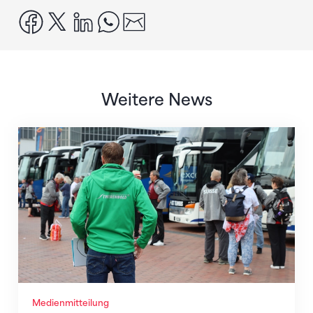
facebook
x
linkedin
whatsapp
email
Weitere News
Twerenbold wird offizieller Reisepartner des STV
Medienmitteilung