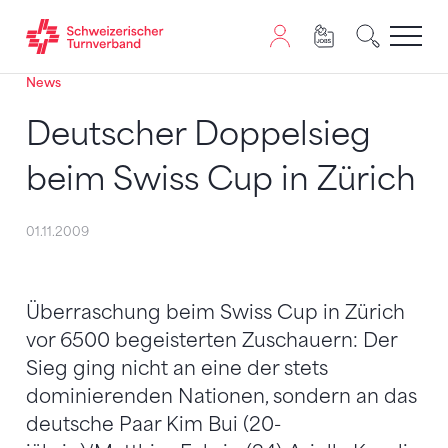
News
Zum Inhalt springen
Zur Sitemap navigieren
Zum Navigieren dieser Seite wird JavaScript benötigt. A
Deutscher Doppelsieg
beim Swiss Cup in Zürich
01.11.2009
Überraschung beim Swiss Cup in Zürich
vor 6500 begeisterten Zuschauern: Der
Sieg ging nicht an eine der stets
dominierenden Nationen, sondern an das
deutsche Paar Kim Bui (20-