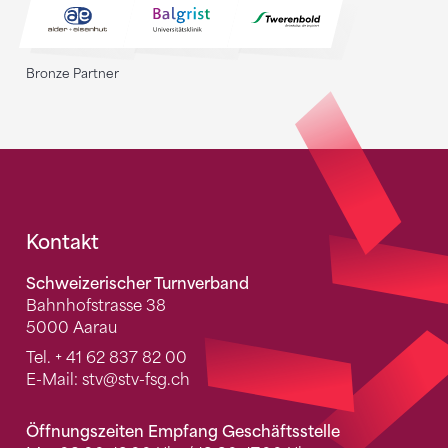
Bronze Partner
Fusszeile
Kontakt
Schweizerischer Turnverband
Bahnhofstrasse 38
5000 Aarau
Tel.
+ 41 62 837 82 00
E-Mail:
stv
@stv-fsg.ch
Öffnungszeiten Empfang Geschäftsstelle